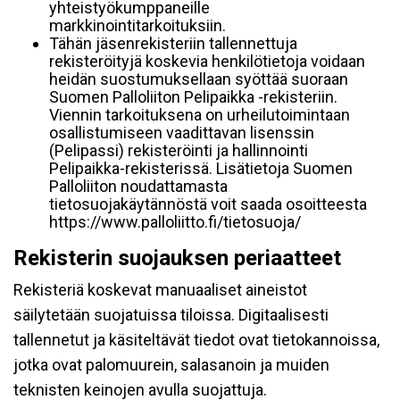
yhteistyökumppaneille
markkinointitarkoituksiin.
Tähän jäsenrekisteriin tallennettuja
rekisteröityjä koskevia henkilötietoja voidaan
heidän suostumuksellaan syöttää suoraan
Suomen Palloliiton Pelipaikka -rekisteriin.
Viennin tarkoituksena on urheilutoimintaan
osallistumiseen vaadittavan lisenssin
(Pelipassi) rekisteröinti ja hallinnointi
Pelipaikka-rekisterissä. Lisätietoja Suomen
Palloliiton noudattamasta
tietosuojakäytännöstä voit saada osoitteesta
https://www.palloliitto.fi/tietosuoja/
Rekisterin suojauksen periaatteet
Rekisteriä koskevat manuaaliset aineistot
säilytetään suojatuissa tiloissa. Digitaalisesti
tallennetut ja käsiteltävät tiedot ovat tietokannoissa,
jotka ovat palomuurein, salasanoin ja muiden
teknisten keinojen avulla suojattuja.