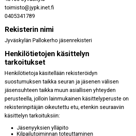
toimisto@jypk.inet.fi
0405341789
Rekisterin nimi
Jyväskylän Pallokerho jäsenrekisteri
Henkilötietojen käsittelyn
tarkoitukset
Henkilötietoja käsitellään rekisteröidyn
suostumuksen taikka seuran ja jäsenen välisen
jäsensuhteen taikka muun asiallisen yhteyden
perusteella, jolloin lainmukainen käsittelyperuste on
rekisterinpitäjän oikeutettu etu, etenkin seuraaviin
käsittelyn tarkoituksiin:
Jäsenyyksien ylläpito
Kilpailutoiminnan toteuttaminen