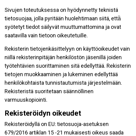
Sivujen toteutuksessa on hyödynnetty teknistä
tietosuojaa, jolla pyritään huolehtimaan siitä, että̈
syötetyt tiedot säilyvät muuttumattomina ja ovat
saatavilla vain tietoon oikeutetuille.
Rekisterin tietojenkäsittelyyn on käyttöoikeudet vain
niillä rekisterinpitäjän henkilöstön jäsenillä joiden
työtehtävien suorittaminen sitä edellyttää. Rekisterin
tietojen muokkaaminen ja lukeminen edellyttää
henkilökohtaista tunnistautumista järjestelmään.
Rekisteristä suoritetaan säännöllinen
varmuuskopiointi.
Rekisteröidyn oikeudet
Rekisteröidyllä on EU: tietosuoja-asetuksen
679/2016 artiklan 15 -21 mukaisesti oikeus saada