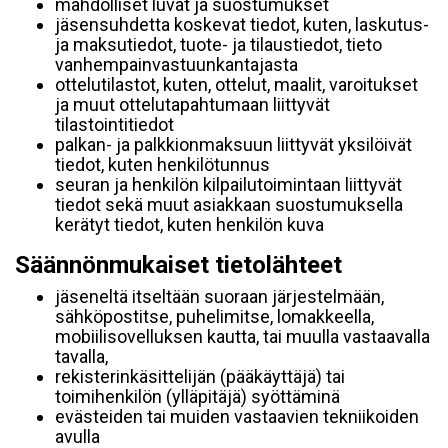
mahdolliset luvat ja suostumukset
jäsensuhdetta koskevat tiedot, kuten, laskutus-
ja maksutiedot, tuote- ja tilaustiedot, tieto
vanhempainvastuunkantajasta
ottelutilastot, kuten, ottelut, maalit, varoitukset
ja muut ottelutapahtumaan liittyvät
tilastointitiedot
palkan- ja palkkionmaksuun liittyvät yksilöivät
tiedot, kuten henkilötunnus
seuran ja henkilön kilpailutoimintaan liittyvät
tiedot sekä muut asiakkaan suostumuksella
kerätyt tiedot, kuten henkilön kuva
Säännönmukaiset tietolähteet
jäseneltä itseltään suoraan järjestelmään,
sähköpostitse, puhelimitse, lomakkeella,
mobiilisovelluksen kautta, tai muulla vastaavalla
tavalla,
rekisterinkäsittelijän (pääkäyttäjä) tai
toimihenkilön (ylläpitäjä) syöttäminä
evästeiden tai muiden vastaavien tekniikoiden
avulla