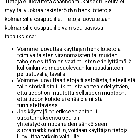
Tietoja ei luovuteta säännönmukaisesti. Seura ei
myy tai vuokraa rekisteröidyn henkilötietoja
kolmansille osapuolille. Tietoja luovutetaan
kolmansille osapuolille vain seuraavissa
tapauksissa:
Voimme luovuttaa käyttäjän henkilötietoja
toimivaltaisten viranomaisten tai muiden
tahojen esittämien vaatimusten edellyttämällä,
kulloinkin voimassaolevaan lainsäädäntöön
perustuvalla, tavalla.
Voimme luovuttaa tietoja tilastollista, tieteellistä
tai historiallista tutkimusta varten edellyttäen,
että tiedot on muutettu sellaiseen muotoon,
että tiedon kohde ei enää ole niistä
tunnistettavissa.
Jos käyttäjä on erikseen antanut
suostumuksensa seuran
yhteistyökumppaneiden sähköiseen
suoramarkkinointiin, voidaan käyttäjän tietoja
luovuttaa tarkoin valituille