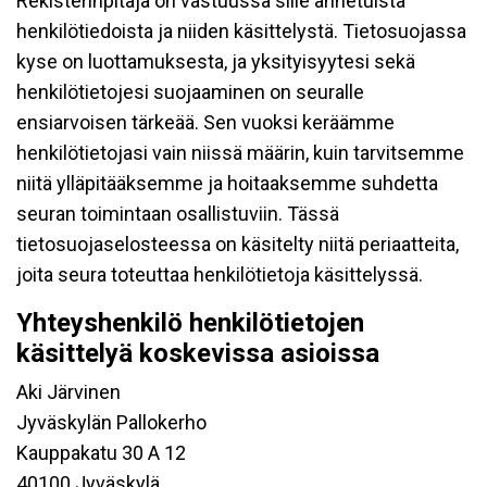
Rekisterinpitäjä on vastuussa sille annetuista
henkilötiedoista ja niiden käsittelystä. Tietosuojassa
kyse on luottamuksesta, ja yksityisyytesi sekä
henkilötietojesi suojaaminen on seuralle
ensiarvoisen tärkeää. Sen vuoksi keräämme
henkilötietojasi vain niissä määrin, kuin tarvitsemme
niitä ylläpitääksemme ja hoitaaksemme suhdetta
seuran toimintaan osallistuviin. Tässä
tietosuojaselosteessa on käsitelty niitä periaatteita,
joita seura toteuttaa henkilötietoja käsittelyssä.
Yhteyshenkilö henkilötietojen
käsittelyä koskevissa asioissa
Aki Järvinen
Jyväskylän Pallokerho
Kauppakatu 30 A 12
40100 Jyväskylä