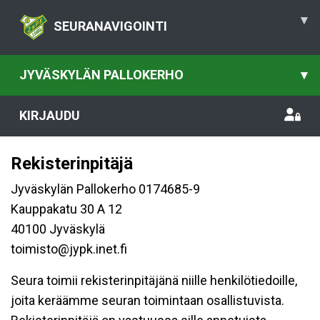
▾
SEURANAVIGOINTI
JYVÄSKYLÄN PALLOKERHO
▾
KIRJAUDU
Rekisterinpitäjä
Jyväskylän Pallokerho 0174685-9
Kauppakatu 30 A 12
40100 Jyväskylä
toimisto@jypk.inet.fi
Seura toimii rekisterinpitäjänä niille henkilötiedoille,
joita keräämme seuran toimintaan osallistuvista.